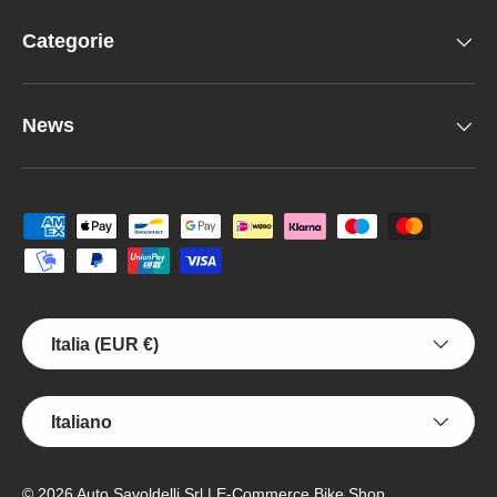
Categorie
News
Metodi di pagamento accettati
Paese/Regione
Italia (EUR €)
Lingua
Italiano
© 2026
Auto Savoldelli Srl | E-Commerce Bike Shop
.