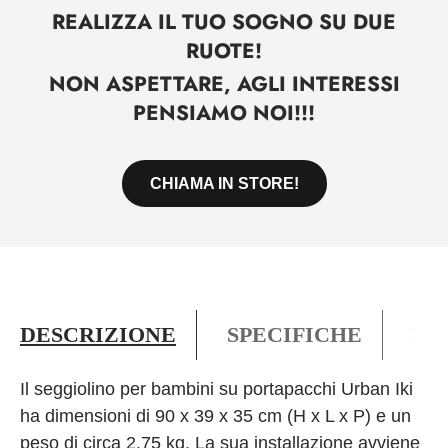
REALIZZA IL TUO SOGNO SU DUE
RUOTE!
NON ASPETTARE, AGLI INTERESSI
PENSIAMO NOI!!!
CHIAMA IN STORE!
DESCRIZIONE
SPECIFICHE
PO
Il seggiolino per bambini su portapacchi Urban Iki
ha dimensioni di 90 x 39 x 35 cm (H x L x P) e un
peso di circa 2,75 kg. La sua installazione avviene