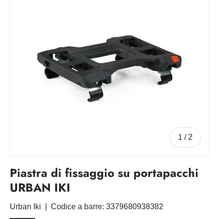
di
1
/
2
Piastra di fissaggio su portapacchi
URBAN IKI
Urban Iki
|
Codice a barre:
3379680938382