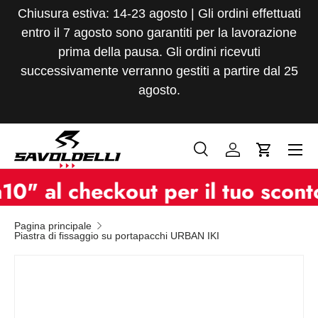
Chiusura estiva: 14-23 agosto | Gli ordini effettuati
Passa ai contenuti
entro il 7 agosto sono garantiti per la lavorazione
prima della pausa. Gli ordini ricevuti
successivamente verranno gestiti a partire dal 25
agosto.
Menu
Cerca
Accedi
Carrello
Cerca
Tipo prodotto
al checkout per il tuo sconto e
Tutto
Pagina principale
Piastra di fissaggio su portapacchi URBAN IKI