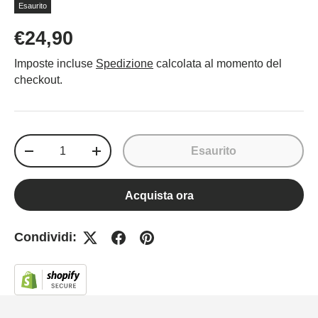
Esaurito
€24,90
Imposte incluse
Spedizione
calcolata al momento del
checkout.
Q.tà
Esaurito
-
+
Acquista ora
Condividi: