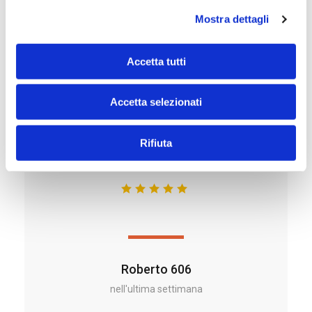
nell'ultima settimana
l
Mostra dettagli
c
o
n
Accetta tutti
s
e
Accetta selezionati
n
s
o
Rifiuta
Roberto 606
nell'ultima settimana