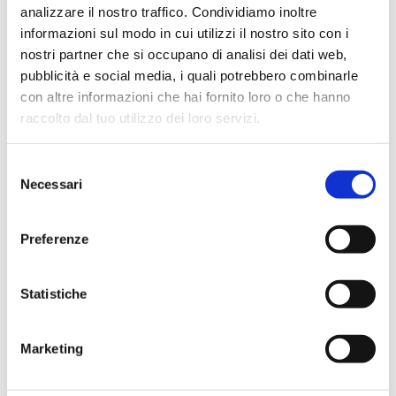
analizzare il nostro traffico. Condividiamo inoltre
informazioni sul modo in cui utilizzi il nostro sito con i
nostri partner che si occupano di analisi dei dati web,
pubblicità e social media, i quali potrebbero combinarle
con altre informazioni che hai fornito loro o che hanno
raccolto dal tuo utilizzo dei loro servizi.
S
Necessari
e
l
e
Preferenze
z
Esperienza positiva al 100%. Sono venuto da Brescia
i
per acquistare la bici. Ottimo trattamento,
o
Statistiche
correttezza e profession...
Show More
n
e
Marketing
d
Luca Regola
e