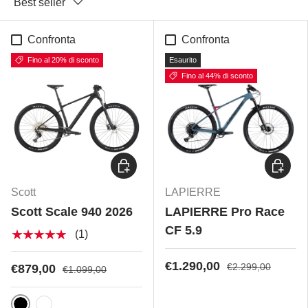
Best seller
Confronta
Confronta
Fino al 20% di sconto
Esaurito
Fino al 44% di sconto
Scegli opzioni
Scegli 
Scott
LAPIERRE
Scott Scale 940 2026
LAPIERRE Pro Race
CF 5.9
★★★★★
(1)
€1.290,00
€2.299,00
€879,00
€1.099,00