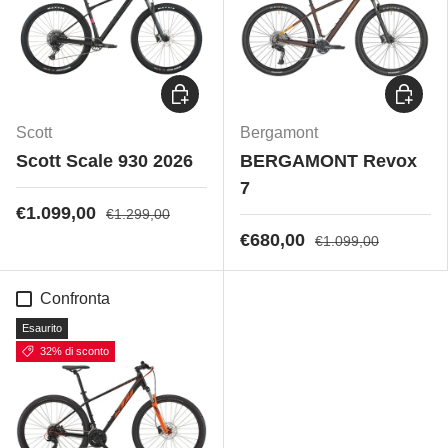
Scegli opzioni
Scegli 
Scott
Bergamont
Scott Scale 930 2026
BERGAMONT Revox
7
€1.099,00
€1.299,00
€680,00
€1.099,00
Confronta
Esaurito
32% di sconto