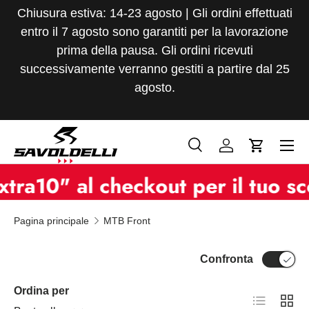
Chiusura estiva: 14-23 agosto | Gli ordini effettuati
Passa ai contenuti
entro il 7 agosto sono garantiti per la lavorazione
prima della pausa. Gli ordini ricevuti
successivamente verranno gestiti a partire dal 25
agosto.
Menu
Cerca
Accedi
Carrello
Cerca
Tipo prodotto
0" al checkout per il tuo scon
Tutto
Pagina principale
MTB Front
Confronta
Ordina per
Elenco
Grigli