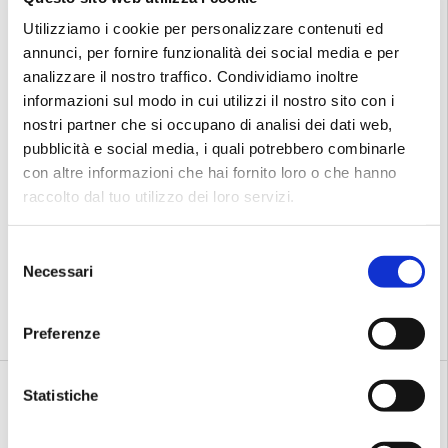
Utilizziamo i cookie per personalizzare contenuti ed
annunci, per fornire funzionalità dei social media e per
analizzare il nostro traffico. Condividiamo inoltre
informazioni sul modo in cui utilizzi il nostro sito con i
Scegli opzioni
Scegli 
nostri partner che si occupano di analisi dei dati web,
pubblicità e social media, i quali potrebbero combinarle
KTM
KTM
con altre informazioni che hai fornito loro o che hanno
KTM Penny Lane 271
KTM Chicago 291
raccolto dal tuo utilizzo dei loro servizi.
★★★★★
(1)
€499,00
€849,00
S
Necessari
€650,00
e
€769,00
l
e
Preferenze
Night Red / Silver
Bloom - White+Deepurple
z
i
Confronta
Confronta
o
Statistiche
n
Fino al 10% di sconto
Esaurito
e
37% di sconto