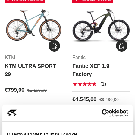
Scegli opzioni
Scegli 
KTM
Fantic
KTM ULTRA SPORT
Fantic XEF 1.9
29
Factory
★★★★★
(1)
€799,00
€1.159,00
€4.545,00
€9.490,00
Confronta
Confronta
Fino al 15% di sconto
Esaurito
Fino al 41% di sconto
Questo sito web utilizza i cookie