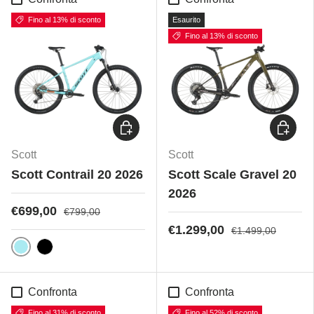
Fino al 13% di sconto
Esaurito
Fino al 13% di sconto
Scegli opzioni
Scegli 
Scott
Scott
Scott Contrail 20 2026
Scott Scale Gravel 20
2026
€699,00
€799,00
€1.299,00
€1.499,00
Tropic Blue
Black on black
Confronta
Confronta
Fino al 31% di sconto
Fino al 52% di sconto