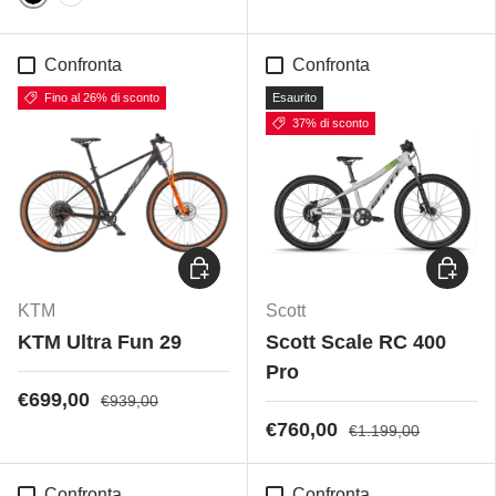
Black on black
White
Confronta
Confronta
Fino al 26% di sconto
Esaurito
37% di sconto
Scegli opzioni
Scegli 
KTM
Scott
KTM Ultra Fun 29
Scott Scale RC 400
Pro
€699,00
€939,00
€760,00
€1.199,00
Confronta
Confronta