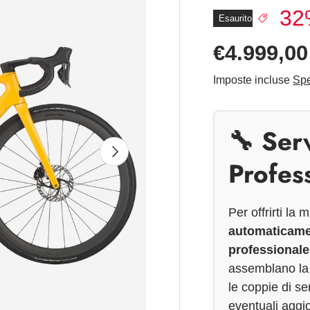
32
Esaurito
€4.999,0
Imposte incluse
Spe
🔧 Ser
Avanti
Profes
Per offrirti la
automaticamen
professionale 
assemblano la b
le coppie di se
eventuali aggio