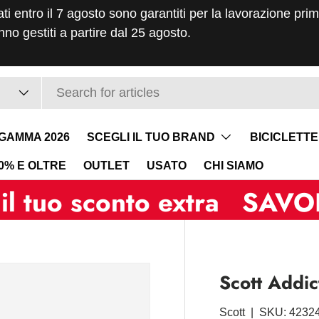
ati entro il 7 agosto sono garantiti per la lavorazione pri
no gestiti a partire dal 25 agosto.
GAMMA 2026
SCEGLI IL TUO BRAND
BICICLETTE
40% E OLTRE
OUTLET
USATO
CHI SIAMO
sconto extra
SAVOLDELLI 
Scott Addi
Scott
|
SKU:
4232