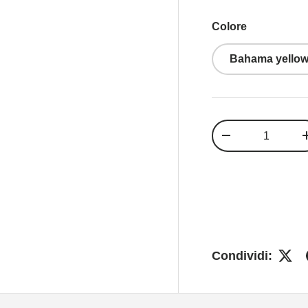
Colore
Bahama yello
Q.tà
-
Condividi: