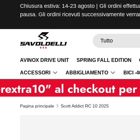
Chiusura estiva: 14-23 agosto | Gli ordini effettu
Passa ai contenuti
pausa. Gli ordini ricevuti successivamente verran
Cerca
Tipo prodotto
Tutto
AVINOX DRIVE UNIT
SPRING FALL EDITION
ACCESSORI
ABBIGLIAMENTO
BICI -
" al checkout per il tuo 
Pagina principale
Scott Addict RC 10 2025