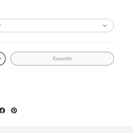
w
Esaurito
+