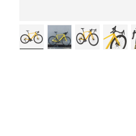
Carica immagine 1 nella visualizzazione gal
Carica immagine 2 nella visuali
Carica immagine 3 ne
Carica i