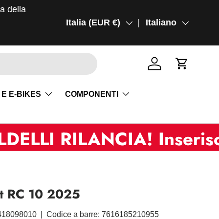
ma della
Paese/Regione
Italia (EUR €)
Lingua
Italiano
Accedi
Carrello
 E E-BIKES
COMPONENTI
RILANCIA! Inserisci "summ
ct RC 10 2025
418098010
|
Codice a barre:
7616185210955