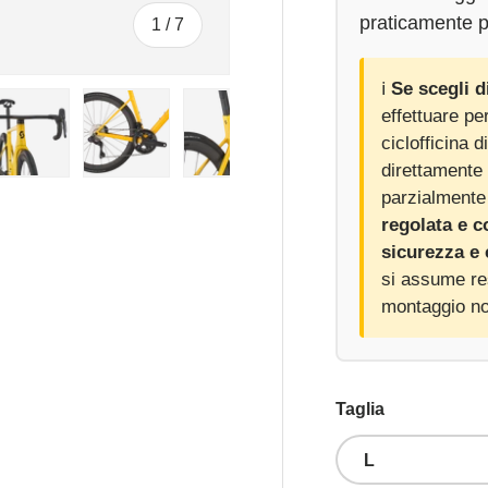
praticamente p
di
1
/
7
ℹ️
Se scegli d
effettuare pe
ciclofficina 
direttamente 
leria
zzazione galleria
lla visualizzazione galleria
mmagine 4 nella visualizzazione galleria
Carica immagine 5 nella visualizzazione galleria
Carica immagine 6 nella visualizzazione g
Carica immagine 7 nella visual
parzialmente
regolata e c
sicurezza e
si assume res
montaggio no
Taglia
L