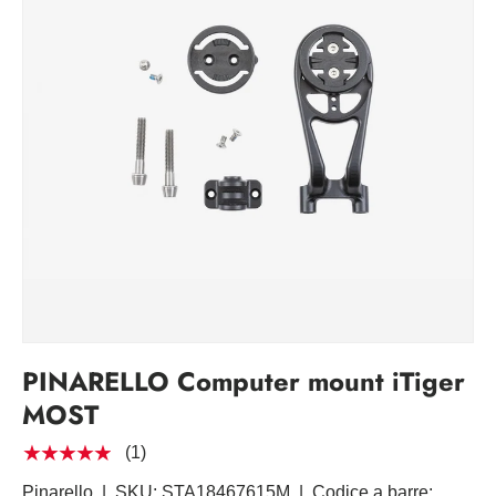
PINARELLO Computer mount iTiger
MOST
★★★★★
(1)
Pinarello
|
SKU:
STA18467615M
|
Codice a barre: