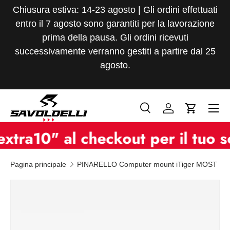
Chiusura estiva: 14-23 agosto | Gli ordini effettuati
Passa ai contenuti
entro il 7 agosto sono garantiti per la lavorazione
prima della pausa. Gli ordini ricevuti
successivamente verranno gestiti a partire dal 25
agosto.
Menu
Cerca
Accedi
Carrello
Cerca
Tipo prodotto
10" al checkout per il tuo scon
Tutto
Pagina principale
PINARELLO Computer mount iTiger MOST