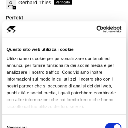
Gerhard Thies
Perfekt
Perfekt
Questo sito web utilizza i cookie
Utilizziamo i cookie per personalizzare contenuti ed
annunci, per fornire funzionalità dei social media e per
Cosa Dicono i Nostri Clienti
analizzare il nostro traffico. Condividiamo inoltre
informazioni sul modo in cui utilizzi il nostro sito con i
di Noi
nostri partner che si occupano di analisi dei dati web,
pubblicità e social media, i quali potrebbero combinarle
con altre informazioni che hai fornito loro o che hanno
raccolto dal tuo utilizzo dei loro servizi.
Savoldelli Auto Ltd.
4.6
(400)
S
Necessari