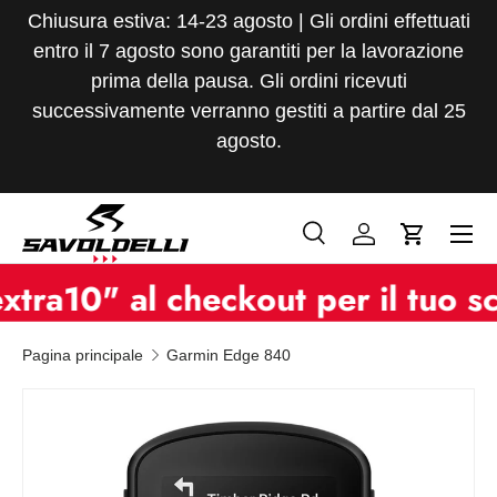
Chiusura estiva: 14-23 agosto | Gli ordini effettuati
Passa ai contenuti
entro il 7 agosto sono garantiti per la lavorazione
prima della pausa. Gli ordini ricevuti
successivamente verranno gestiti a partire dal 25
agosto.
Menu
Cerca
Accedi
Carrello
Cerca
Tipo prodotto
0" al checkout per il tuo scon
Tutto
Pagina principale
Garmin Edge 840