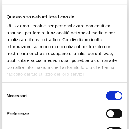
Cosa Dicono i Nostri Clienti
di Noi
Questo sito web utilizza i cookie
Utilizziamo i cookie per personalizzare contenuti ed
annunci, per fornire funzionalità dei social media e per
analizzare il nostro traffico. Condividiamo inoltre
Savoldelli Auto Ltd.
informazioni sul modo in cui utilizzi il nostro sito con i
4.6
(400)
nostri partner che si occupano di analisi dei dati web,
pubblicità e social media, i quali potrebbero combinarle
con altre informazioni che hai fornito loro o che hanno
Leave a Review
raccolto dal tuo utilizzo dei loro servizi.
S
Necessari
e
l
e
Preferenze
z
i