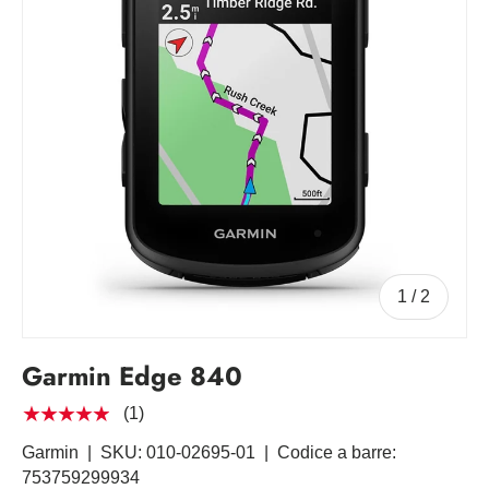
di
1
/
2
Garmin Edge 840
★★★★★
(1)
Garmin
|
SKU:
010-02695-01
|
Codice a barre:
753759299934