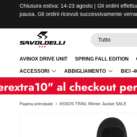
Chiusura estiva: 14-23 agosto | Gli ordini effettu
Passa ai contenuti
pausa. Gli ordini ricevuti successivamente verran
Cerca
Tipo prodotto
Tutto
AVINOX DRIVE UNIT
SPRING FALL EDITION
ACCESSORI
ABBIGLIAMENTO
BICI -
10" al checkout per il tu
Pagina principale
ASSOS TRAIL Winter Jacket SALE