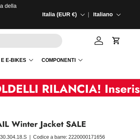
ma della
Paese/Regione
Italia (EUR €)
Lingua
Italiano
Accedi
Carrello
 E E-BIKES
COMPONENTI
 RILANCIA! Inserisci "su
L Winter Jacket SALE
.30.304.18.S
|
Codice a barre:
2220000171656