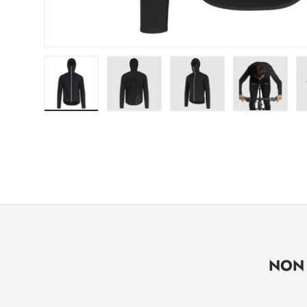
Carica immagine 1 nella visualizzazione gal
Carica immagine 2 nella visuali
Carica immagine 3 ne
Carica i
NON 