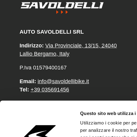
AUTO SAVOLDELLI SRL
Indirizzo:
Via Provinciale, 13/15, 24040
Lallio Bergamo, Italy
P.Iva 01579400167
Email:
info@savoldellibike.it
Tel:
+39 035691456
Facebook
YouTube
Instagram
TikTok
Questo sito web utilizza i
Utilizziamo i cookie per pe
per analizzare il nostro tra
Paese/Regione
Lingua