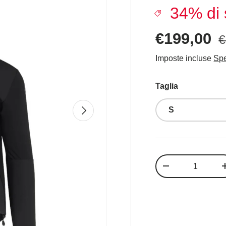
34% di 
€199,00
€
Imposte incluse
Spe
Taglia
Avanti
S
Q.tà
-