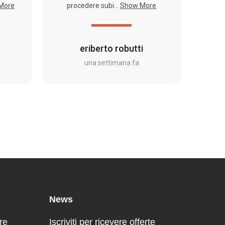
More
procedere subi...
Show More
eriberto robutti
una settimana fa
News
re
Iscriviti per ricevere offerte