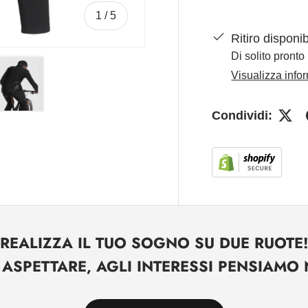
di
1
/
5
Ritiro disponi
Di solito pronto 
Visualizza info
Condividi:
leria
zzazione galleria
lla visualizzazione galleria
mmagine 4 nella visualizzazione galleria
Carica immagine 5 nella visualizzazione galleria
REALIZZA IL TUO SOGNO SU DUE RUOTE!
ASPETTARE, AGLI INTERESSI PENSIAMO N