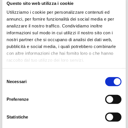
Questo sito web utilizza i cookie
Utilizziamo i cookie per personalizzare contenuti ed
Savoldelli Auto Ltd.
annunci, per fornire funzionalità dei social media e per
4.6
(400)
analizzare il nostro traffico. Condividiamo inoltre
informazioni sul modo in cui utilizzi il nostro sito con i
nostri partner che si occupano di analisi dei dati web,
Leave a Review
pubblicità e social media, i quali potrebbero combinarle
con altre informazioni che hai fornito loro o che hanno
raccolto dal tuo utilizzo dei loro servizi.
S
Necessari
e
l
e
Preferenze
z
i
o
Statistiche
n
Esperienza positiva al 100%. Sono venuto da Brescia