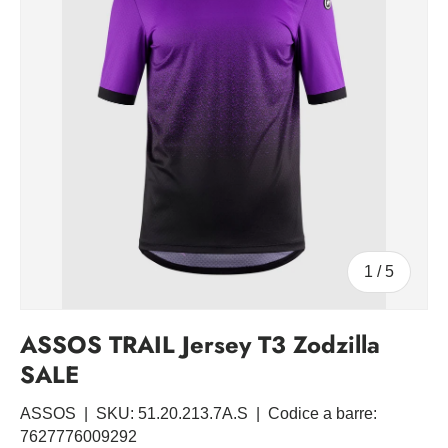
di
1
/
5
ASSOS TRAIL Jersey T3 Zodzilla
SALE
ASSOS
|
SKU:
51.20.213.7A.S
|
Codice a barre:
7627776009292