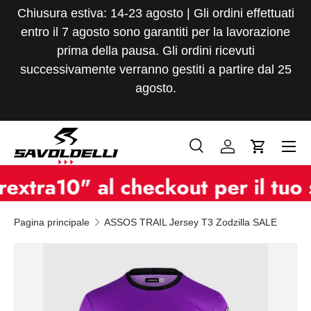
Chiusura estiva: 14-23 agosto | Gli ordini effettuati
Passa ai contenuti
entro il 7 agosto sono garantiti per la lavorazione
prima della pausa. Gli ordini ricevuti
successivamente verranno gestiti a partire dal 25
agosto.
Menu
Cerca
Accedi
Carrello
Cerca
Tipo prodotto
a10" al checkout per il tuo sco
Tutto
Pagina principale
ASSOS TRAIL Jersey T3 Zodzilla SALE