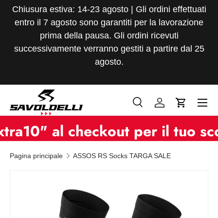
Chiusura estiva: 14-23 agosto | Gli ordini effettuati
Passa ai contenuti
entro il 7 agosto sono garantiti per la lavorazione
prima della pausa. Gli ordini ricevuti
successivamente verranno gestiti a partire dal 25
agosto.
Menu
Cerca
Accedi
Carrello
Cerca
Tipo prodotto
" al checkout per il tuo scont
Tutto
Pagina principale
ASSOS RS Socks TARGA SALE