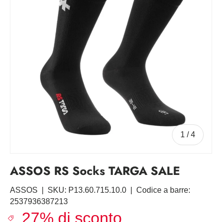
di
1
/
4
ASSOS RS Socks TARGA SALE
ASSOS
|
SKU:
P13.60.715.10.0
|
Codice a barre:
2537936387213
27% di sconto