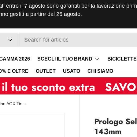
ati entro il 7 agosto sono garantiti per la lavorazione pri
no gestiti a partire dal 25 agosto.
GAMMA 2026
SCEGLI IL TUO BRAND
BICICLETTE
40% E OLTRE
OUTLET
USATO
CHI SIAMO
sconto extra
SAVOLDELLI 
Prologo Sella Gravel Dimension AGX Tirox 143mm
Prologo Se
143mm