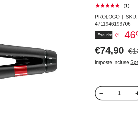
★★★★★
(1)
PROLOGO
|
SKU:
4711946193706
46
Esaurito
€74,90
€1
Imposte incluse
Spe
Q.tà
-