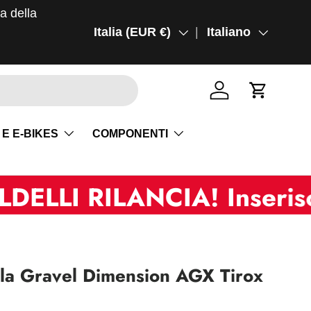
ma della
Paese/Regione
Italia (EUR €)
Lingua
Italiano
Accedi
Carrello
 E E-BIKES
COMPONENTI
RILANCIA! Inserisci "summ
lla Gravel Dimension AGX Tirox