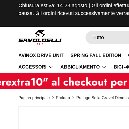
Chiusura estiva: 14-23 agosto | Gli ordini effettu
Passa ai contenuti
pausa. Gli ordini ricevuti successivamente verran
Cerca
Tipo prodotto
Tutto
AVINOX DRIVE UNIT
SPRING FALL EDITION
ACCESSORI
ABBIGLIAMENTO
BICI -
" al checkout per il tuo 
Pagina principale
Prologo