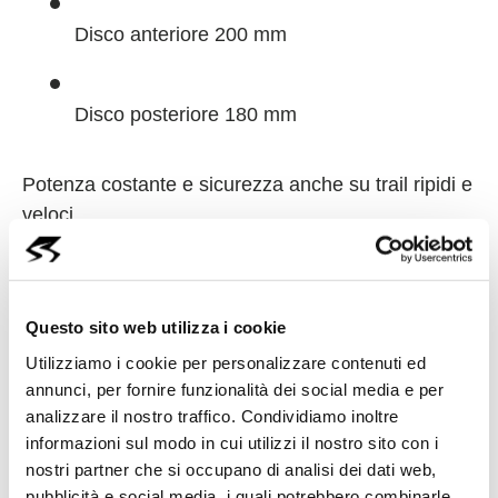
Disco anteriore 200 mm
Disco posteriore 180 mm
Potenza costante e sicurezza anche su trail ripidi e
veloci.
🛞
Ruote 27,5” Trail e grip
Questo sito web utilizza i cookie
totale
Utilizziamo i cookie per personalizzare contenuti ed
annunci, per fornire funzionalità dei social media e per
analizzare il nostro traffico. Condividiamo inoltre
Cerchi Ambrosio E30 Trail 27,5”
informazioni sul modo in cui utilizzi il nostro sito con i
nostri partner che si occupano di analisi dei dati web,
pubblicità e social media, i quali potrebbero combinarle