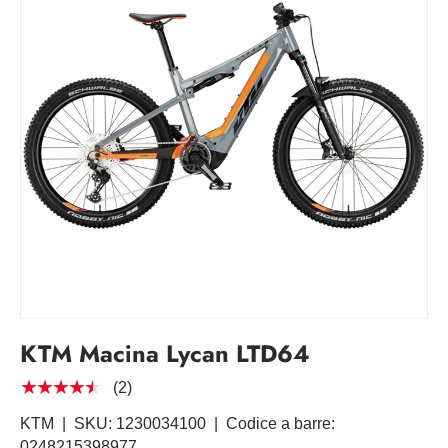
KTM Macina Lycan LTD64
★★★★★
(2)
KTM
|
SKU:
1230034100
|
Codice a barre:
0248215398977