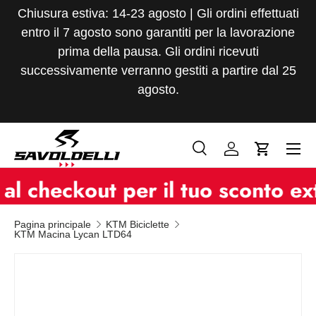
Chiusura estiva: 14-23 agosto | Gli ordini effettuati
Passa ai contenuti
entro il 7 agosto sono garantiti per la lavorazione
prima della pausa. Gli ordini ricevuti
successivamente verranno gestiti a partire dal 25
agosto.
Menu
Cerca
Accedi
Carrello
Cerca
Tipo prodotto
ckout per il tuo sconto extra
Tutto
Pagina principale
KTM Biciclette
KTM Macina Lycan LTD64