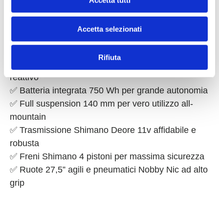
Accetta tutti
nelle lunghe uscite.
s
e
Accetta selezionati
n
Perché sceglierla
s
o
Rifiuta
✅ Motore Bosch CX Gen.4 da 85 Nm potente e
reattivo
✅ Batteria integrata 750 Wh per grande autonomia
✅ Full suspension 140 mm per vero utilizzo all-
mountain
✅ Trasmissione Shimano Deore 11v affidabile e
robusta
✅ Freni Shimano 4 pistoni per massima sicurezza
✅ Ruote 27,5” agili e pneumatici Nobby Nic ad alto
grip